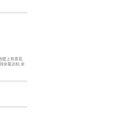
池壁上有青苔,
持余氯达标,余