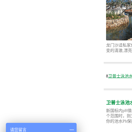
龙门沙迳私家
变的清澈,漂
8
卫普士泳池水
卫普士泳池
新国标内pH值
个范围时，则
你的池水Ph
请您留言