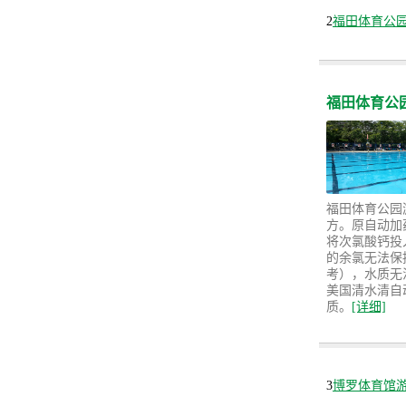
2
福田体育公
福田体育公
福田体育公园游
方。原自动加
将次氯酸钙投
的余氯无法保持
考），水质无
美国清水清自
质。
[详细]
3
博罗体育馆