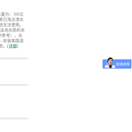
量为：500立
本已淘汰漂水
统无法使用。
么泳池水质的余
仅供参考），水
—安装美国清
质。
[详细]