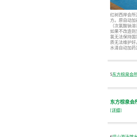
红树西岸会所游
方。原自动加
（次氯酸钠溶
如果不改造则
氯无法保持国家
质无法维护好
水清自动加药
5
东方棕泉会所
东方棕泉会所
[详细]
6
坪山游泳馆