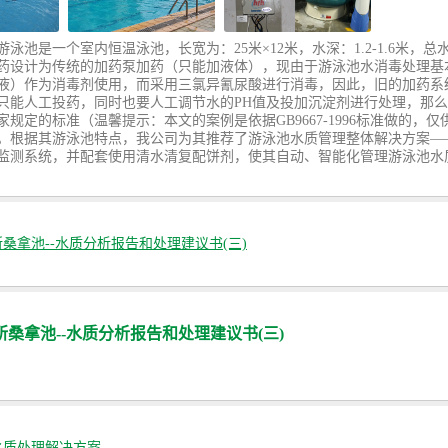
泳池是一个室内恒温泳池，长宽为：25米×12米，水深：1.2-1.6米，总水
药设计为传统的加药泵加药（只能加液体），现由于游泳池水消毒处理基
液）作为消毒剂使用，而采用三氯异氰尿酸进行消毒，因此，旧的加药系
只能人工投药，同时也要人工调节水的PH值及投加沉淀剂进行处理，那
规定的标准（温馨提示：本文的案例是依据GB9667-1996标准做的，
。根据其游泳池特点，我公司为其推荐了游泳池水质管理整体解决方案—
监测系统，并配套使用清水清复配饼剂，使其自动、智能化管理游泳池水
桑拿池--水质分析报告和处理建议书(三)
桑拿池--水质分析报告和处理建议书(三)
水质处理解决方案