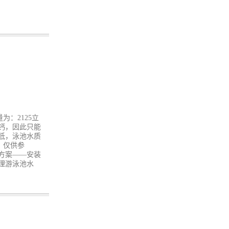
为：2125立
钙，因此只能
低，泳池水质
，仅供参
方案——安装
理游泳池水