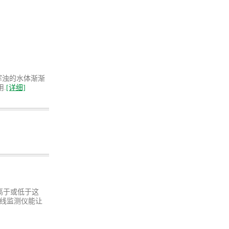
浑浊的水体渐渐
.
[详细]
水高于或低于这
在线监测仪能让