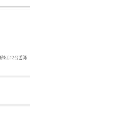
砂缸,12台游泳