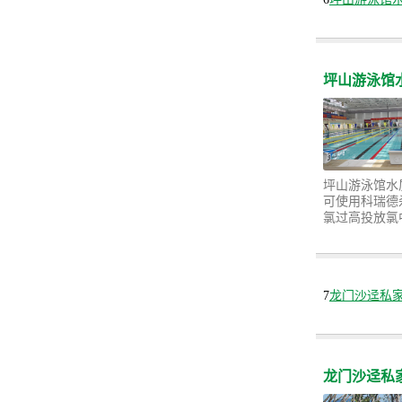
坪山游泳馆
坪山游泳馆水
可使用科瑞德
氯过高投放氯
7
龙门沙迳私
龙门沙迳私