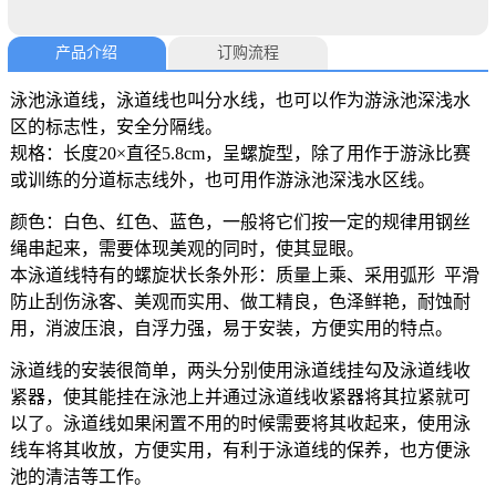
产品介绍
订购流程
泳池泳道线，泳道线也叫分水线，也可以作为游泳池深浅水
区的标志性，安全分隔线。
规格：长度20×直径5.8cm，呈螺旋型，除了用作于游泳比赛
或训练的分道标志线外，也可用作游泳池深浅水区线。
颜色：白色、红色、蓝色，一般将它们按一定的规律用钢丝
绳串起来，需要体现美观的同时，使其显眼。
本泳道线特有的螺旋状长条外形：质量上乘、采用弧形 平滑
防止刮伤泳客、美观而实用、做工精良，色泽鲜艳，耐蚀耐
用，消波压浪，自浮力强，易于安装，方便实用的特点。
泳道线的安装很简单，两头分别使用泳道线挂勾及泳道线收
紧器，使其能挂在泳池上并通过泳道线收紧器将其拉紧就可
以了。泳道线如果闲置不用的时候需要将其收起来，使用泳
线车将其收放，方便实用，有利于泳道线的保养，也方便泳
池的清洁等工作。