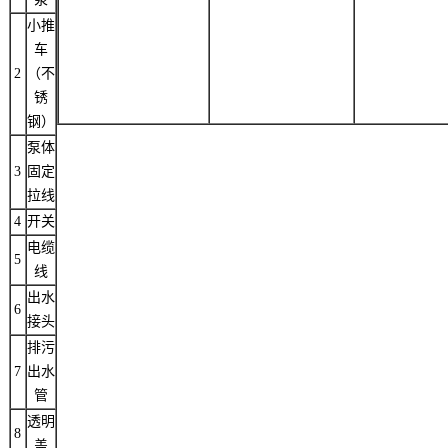
小推
车
2
（不
锈
钢）
泵体
3
固定
拉线
4
开关
电缆
5
线
出水
6
接头
排污
7
出水
管
透明
8
盖