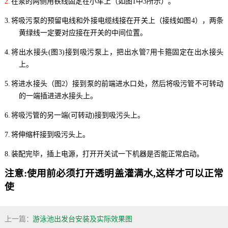
2.
在泵的两侧用铁线固定在小车上（如图
1
中
3
所示）。
3.
将吸污泵的预留电线和外接电缆线接在开关上（接线如图
4
），两条
黄绿线一定要对应接在开关的中间位置。
4.
将出水接头
(
图
3)
接到吸污泵上，把出水管
7
用卡箍固定在出水接头
上。
5.
将进水接头（图
2
）接到泵的前端进水口处，然后将吸污管不可转动
的一端插进进水接头上。
6.
将吸污管的另一端
(
可转动
)
接到吸污头上。
7.
将伸缩杆接到吸污头上。
8.
装配完毕，插上电源，打开开关试一下机器是否能正常启动。
注意
:
使用前必须打开透明盖灌满水
,
这样才可以正常
使
上一篇：
游泳池出发台安装及实际效果图