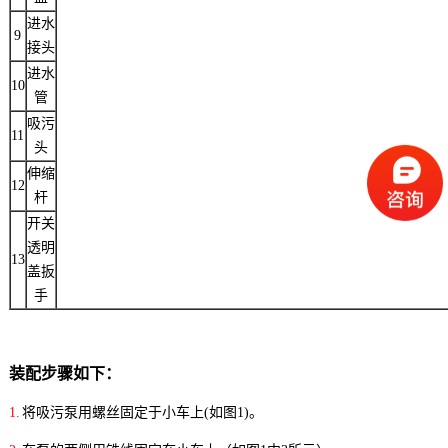
进水
9
接头
进水
10
管
吸污
11
头
伸缩
12
杆
开关
透明
13
盖扳
手
装配步骤如下：
1.
将吸污泵用螺丝固定于小车上
(
如图
1)
。