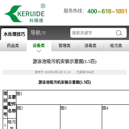
服务热线：
≡
导航
水处理技巧
药品类
设备类
管理类
消毒类
吸污类
游泳池吸污机安装示意图(1.5匹)
发布于 2010年3月15日 11:10 已阅读7064次
游泳池吸污机安装示意图(1.5匹)
项
图1
主要
目
配件
编
图2
图3
图4
名称
号
吸污
1
泵