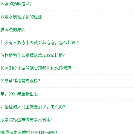
持池水的透明洁净？
游泳池水质氰尿酸的检测
水质浑浊的原因
为什么有人游泳水面就会起泡泡，怎么处理？
储物柜为什么推荐这款ABS塑料柜?
在线监测仪让游泳池实现智能化水质管理
如何简单轻松管理水质？
0年，2021年重新出发！
高，抽检的人马上就要到了，怎么办？
尿素超标这样做省事又省水!
LAB/普量尿素水质检测仪预售通知！