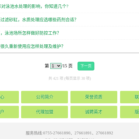
标对泳池水处理的影响，你知道几个?
有过滤砂缸，水质处理应选哪些药剂合适？
下，泳池场所怎样做好防控工作？
置很久重新使用应怎样处理及维护？
第
/15 页
下一页
共 421 项 (每页显示 30 项)
心
公司简介
荣誉资质
联
户
代理加盟
诚聘英才
版
服务热线:0755-27661890、27661891、27661892