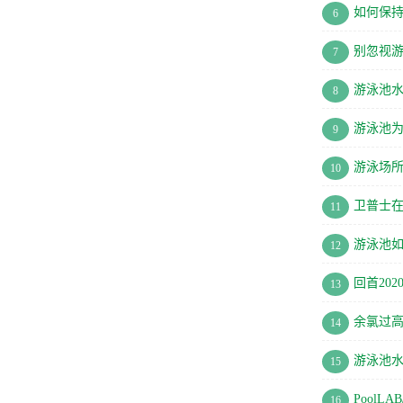
如何保
6
别忽视
7
游泳池
8
游泳池
9
游泳场所
10
卫普士
11
游泳池
12
回首202
13
余氯过
14
游泳池水
15
Pool
16