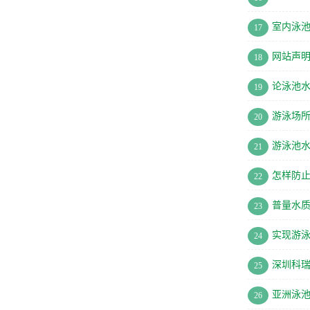
室内泳池
17
网站声
18
论泳池水
19
游泳场
20
游泳池
21
怎样防
22
普量水
23
实现游
24
深圳科
25
亚洲泳池
26