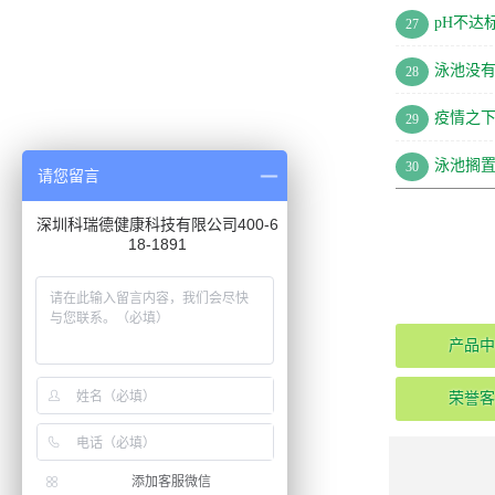
pH不达
27
泳池没
28
疫情之
29
泳池搁
30
请您留言
深圳科瑞德健康科技有限公司400-6
18-1891
产品中
荣誉客
添加客服微信