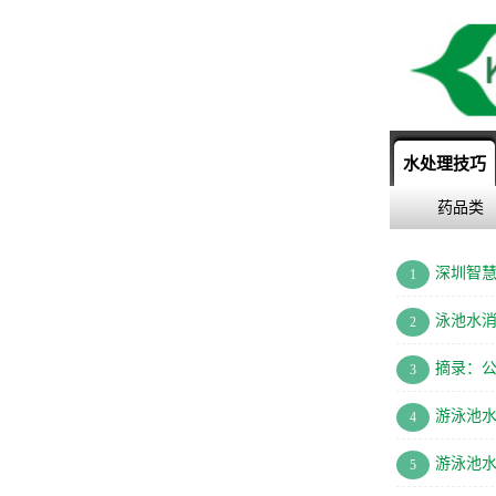
水处理技巧
药品类
深圳智
1
泳池水消
2
摘录：
3
游泳池
4
游泳池
5