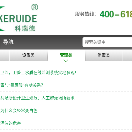
服务热线：
≡
导航
设备类
管理类
消毒类
慧卫监，卫普士水质在线监测系统实地参观！
毒与“氰尿酸”有啥关系？
公共场所设计卫生规范：人工游泳场所要求
水为什么会经常变白色
水浑浊的危害